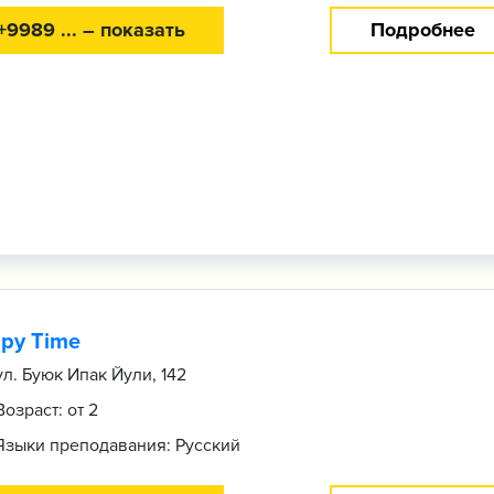
+9989 ... – показать
Подробнее
py Time
ул. Буюк Ипак Йули, 142
Возраст: от 2
Языки преподавания: Русский