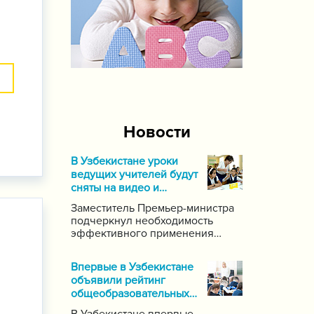
Новости
В Узбекистане уроки
ведущих учителей будут
сняты на видео и
выложены в Интернет
Заместитель Премьер-министра
подчеркнул необходимость
эффективного применения
современных информационных
и коммуникационных технологий
Впервые в Узбекистане
в данной области. Он поручил
объявили рейтинг
создать систему для
общеобразовательных
размещения в интернете видео-
школ
уроков самых ведущих учителей