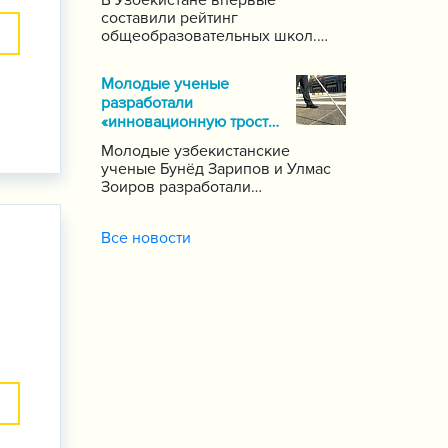
В Узбекистане впервые
по каждому предмету.
составили рейтинг
общеобразовательных школ.
Для этого были задействованы
почти 1000 школ по стране,
Молодые ученые
сообщает пресс-служба
разработали
Государственной инспекции по
«инновационную трость»
надзору за качеством
для слепых
образования при Кабинете
Молодые узбекистанские
Министров Республики
ученые Бунёд Зарипов и Улмас
Узбекистан.
Зоиров разработали
«инновационную трость» для
людей с проблемами зрения и
Все новости
слуха.