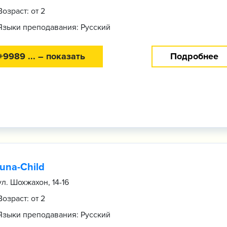
Возраст: от 2
Языки преподавания: Русский
+9989 ... – показать
Подробнее
tuna-Child
ул. Шохжахон, 14-16
Возраст: от 2
Языки преподавания: Русский