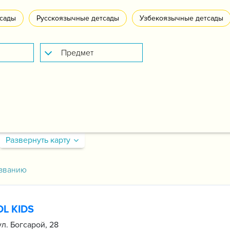
сады
Русскоязычные детсады
Узбекоязычные детсады
Развернуть карту
званию
L KIDS
ул. Богсарой, 28