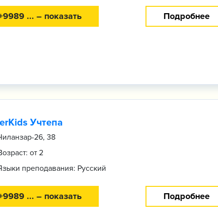
+9989 ... – показать
Подробнее
erKids Учтепа
Чиланзар-​26, 38
Возраст: от 2
Языки преподавания: Русский
+9989 ... – показать
Подробнее