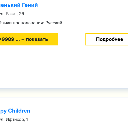
енький Гений
ул. Ракат, 26
Языки преподавания: Русский
+9989 ... – показать
Подробнее
py Children
ул. Ифтихор, 1