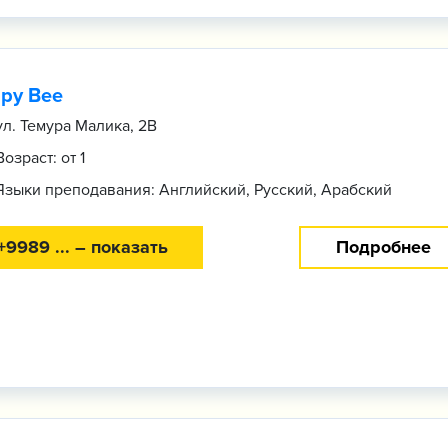
py Bee
ул. Темура Малика, 2В
Возраст: от 1
Языки преподавания: Английский, Русский, Арабский
+9989 ... – показать
Подробнее