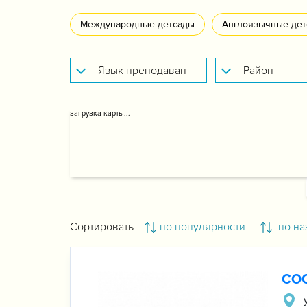
Международные детсады
Англоязычные дет
загрузка карты...
Сортировать
по популярности
по на
COO