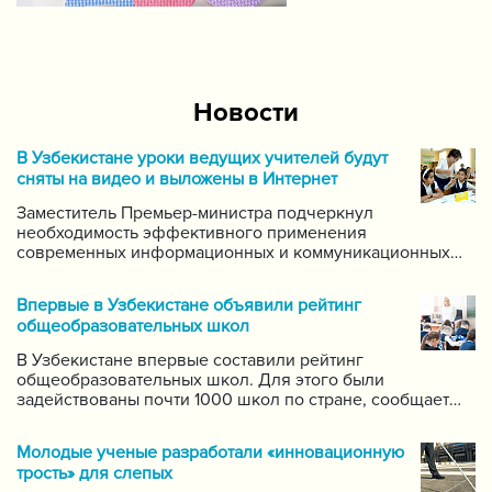
Новости
В Узбекистане уроки ведущих учителей будут
сняты на видео и выложены в Интернет
Заместитель Премьер-министра подчеркнул
необходимость эффективного применения
современных информационных и коммуникационных
технологий в данной области. Он поручил создать
систему для размещения в интернете видео-уроков
Впервые в Узбекистане объявили рейтинг
самых ведущих учителей по каждому предмету.
общеобразовательных школ
В Узбекистане впервые составили рейтинг
общеобразовательных школ. Для этого были
задействованы почти 1000 школ по стране, сообщает
пресс-служба Государственной инспекции по надзору
за качеством образования при Кабинете Министров
Молодые ученые разработали «инновационную
Республики Узбекистан.
трость» для слепых