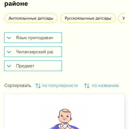
районе
Англоязычные детсады
Русскоязычные детсады
Уз
Сортировать
по популярности
по названию