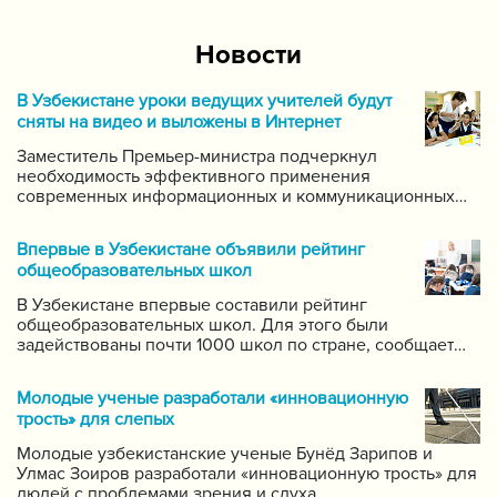
Новости
В Узбекистане уроки ведущих учителей будут
сняты на видео и выложены в Интернет
Заместитель Премьер-министра подчеркнул
необходимость эффективного применения
современных информационных и коммуникационных
технологий в данной области. Он поручил создать
систему для размещения в интернете видео-уроков
Впервые в Узбекистане объявили рейтинг
самых ведущих учителей по каждому предмету.
общеобразовательных школ
В Узбекистане впервые составили рейтинг
общеобразовательных школ. Для этого были
задействованы почти 1000 школ по стране, сообщает
пресс-служба Государственной инспекции по надзору
за качеством образования при Кабинете Министров
Молодые ученые разработали «инновационную
Республики Узбекистан.
трость» для слепых
Молодые узбекистанские ученые Бунёд Зарипов и
Улмас Зоиров разработали «инновационную трость» для
людей с проблемами зрения и слуха.