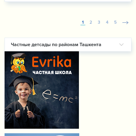
1
2
3
4
5
Частные детсады по районам Ташкента