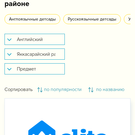
районе
Англоязычные детсады
Русскоязычные детсады
Уз
Сортировать
по популярности
по названию