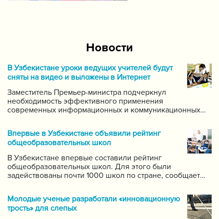
Новости
В Узбекистане уроки ведущих учителей будут
сняты на видео и выложены в Интернет
Заместитель Премьер-министра подчеркнул
необходимость эффективного применения
современных информационных и коммуникационных
технологий в данной области. Он поручил создать
систему для размещения в интернете видео-уроков
Впервые в Узбекистане объявили рейтинг
самых ведущих учителей по каждому предмету.
общеобразовательных школ
В Узбекистане впервые составили рейтинг
общеобразовательных школ. Для этого были
задействованы почти 1000 школ по стране, сообщает
пресс-служба Государственной инспекции по надзору
за качеством образования при Кабинете Министров
Молодые ученые разработали «инновационную
Республики Узбекистан.
трость» для слепых