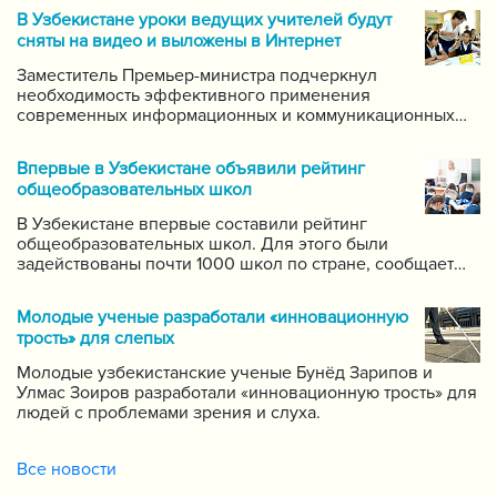
В Узбекистане уроки ведущих учителей будут
сняты на видео и выложены в Интернет
Заместитель Премьер-министра подчеркнул
необходимость эффективного применения
современных информационных и коммуникационных
технологий в данной области. Он поручил создать
систему для размещения в интернете видео-уроков
Впервые в Узбекистане объявили рейтинг
самых ведущих учителей по каждому предмету.
общеобразовательных школ
В Узбекистане впервые составили рейтинг
общеобразовательных школ. Для этого были
задействованы почти 1000 школ по стране, сообщает
пресс-служба Государственной инспекции по надзору
за качеством образования при Кабинете Министров
Молодые ученые разработали «инновационную
Республики Узбекистан.
трость» для слепых
Молодые узбекистанские ученые Бунёд Зарипов и
Улмас Зоиров разработали «инновационную трость» для
людей с проблемами зрения и слуха.
Все новости