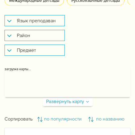
Международные детсады
Русскоязычные детсады
У
загрузка карты...
Развернуть карту
Сортировать
по популярности
по названию