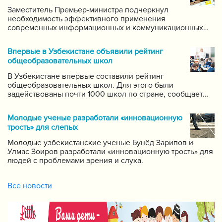
Заместитель Премьер-министра подчеркнул
необходимость эффективного применения
современных информационных и коммуникационных
технологий в данной области. Он поручил создать
систему для размещения в интернете видео-уроков
Впервые в Узбекистане объявили рейтинг
самых ведущих учителей по каждому предмету.
общеобразовательных школ
В Узбекистане впервые составили рейтинг
общеобразовательных школ. Для этого были
задействованы почти 1000 школ по стране, сообщает
пресс-служба Государственной инспекции по надзору
за качеством образования при Кабинете Министров
Молодые ученые разработали «инновационную
Республики Узбекистан.
трость» для слепых
Молодые узбекистанские ученые Бунёд Зарипов и
Улмас Зоиров разработали «инновационную трость» для
людей с проблемами зрения и слуха.
Все новости