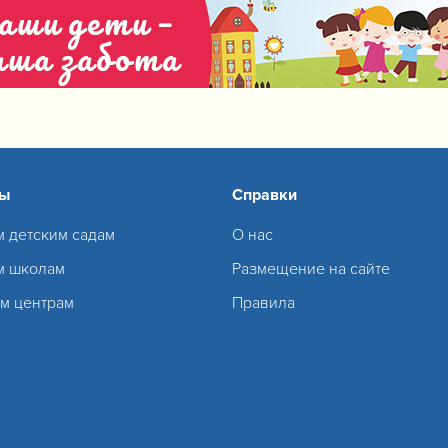
сы
Справки
м детским садам
О нас
м школам
Размещение на сайте
м центрам
Правила