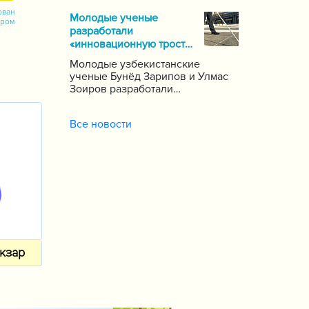
почти 1000 школ по стране,
ован
Молодые ученые
сообщает пресс-служба
ором
разработали
Государственной инспекции по
«инновационную трость»
надзору за качеством
для слепых
образования при Кабинете
Молодые узбекистанские
Министров Республики
ученые Бунёд Зарипов и Улмас
Узбекистан.
Зоиров разработали
«инновационную трость» для
людей с проблемами зрения и
Все новости
слуха.
кзар