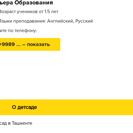
ьера Образования
Возраст учеников от 1.5 лет
Языки преподавания: Английский, Русский
ите по телефону:
+9989 ... – показать
О детсаде
сад в Ташкенте