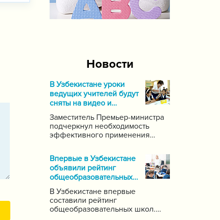
Новости
В Узбекистане уроки
ведущих учителей будут
сняты на видео и
выложены в Интернет
Заместитель Премьер-министра
подчеркнул необходимость
эффективного применения
современных информационных
и коммуникационных технологий
Впервые в Узбекистане
в данной области. Он поручил
объявили рейтинг
создать систему для
общеобразовательных
размещения в интернете видео-
школ
уроков самых ведущих учителей
В Узбекистане впервые
по каждому предмету.
составили рейтинг
общеобразовательных школ.
Для этого были задействованы