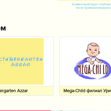
Комментарий будет опублик
после проверки модерат
ом
ergarten Azzar
Mega-Child филиал Ури