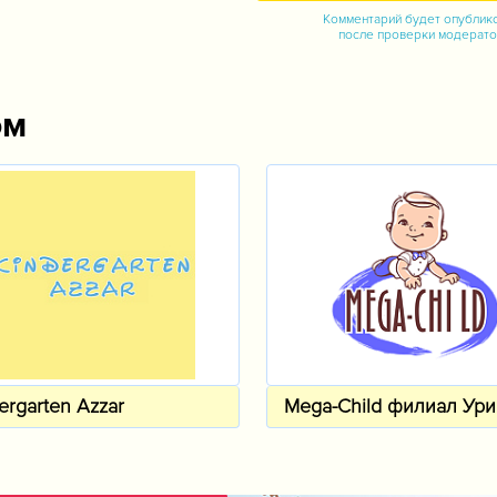
Комментарий будет опублик
после проверки модерат
ом
ergarten Azzar
Mega-Child филиал Ури