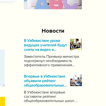
Новости
В Узбекистане уроки
ведущих учителей будут
сняты на видео и
выложены в Интернет
Заместитель Премьер-министра
подчеркнул необходимость
эффективного применения
современных информационных
и коммуникационных технологий
Впервые в Узбекистане
в данной области. Он поручил
объявили рейтинг
создать систему для
общеобразовательных
размещения в интернете видео-
школ
уроков самых ведущих учителей
В Узбекистане впервые
по каждому предмету.
составили рейтинг
общеобразовательных школ.
Для этого были задействованы