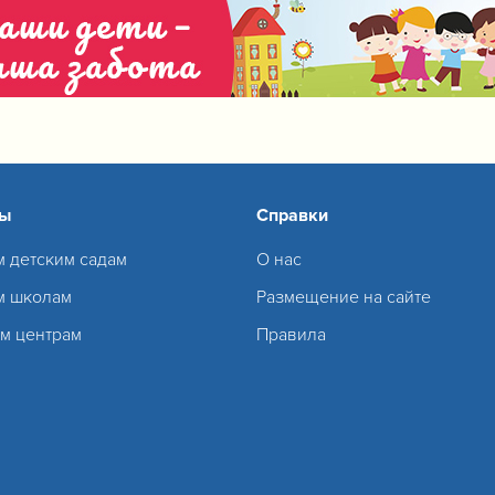
сы
Справки
м детским садам
О нас
м школам
Размещение на сайте
м центрам
Правила