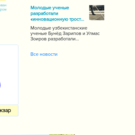
почти 1000 школ по стране,
ован
Молодые ученые
сообщает пресс-служба
ором
разработали
Государственной инспекции по
«инновационную трость»
надзору за качеством
для слепых
образования при Кабинете
Молодые узбекистанские
Министров Республики
ученые Бунёд Зарипов и Улмас
Узбекистан.
Зоиров разработали
«инновационную трость» для
людей с проблемами зрения и
Все новости
слуха.
кзар