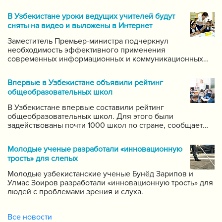
В Узбекистане уроки ведущих учителей будут
сняты на видео и выложены в Интернет
Заместитель Премьер-министра подчеркнул
необходимость эффективного применения
современных информационных и коммуникационных
технологий в данной области. Он поручил создать
систему для размещения в интернете видео-уроков
Впервые в Узбекистане объявили рейтинг
самых ведущих учителей по каждому предмету.
общеобразовательных школ
В Узбекистане впервые составили рейтинг
общеобразовательных школ. Для этого были
задействованы почти 1000 школ по стране, сообщает
пресс-служба Государственной инспекции по надзору
за качеством образования при Кабинете Министров
Молодые ученые разработали «инновационную
Республики Узбекистан.
трость» для слепых
Молодые узбекистанские ученые Бунёд Зарипов и
Улмас Зоиров разработали «инновационную трость» для
людей с проблемами зрения и слуха.
Все новости