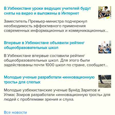
В Узбекистане уроки ведущих учителей будут
сняты на видео и выложены в Интернет
Заместитель Премьер-министра подчеркнул
необходимость эффективного применения
современных информационных и коммуникационных
технологий в данной области. Он поручил создать
систему для размещения в интернете видео-уроков
Впервые в Узбекистане объявили рейтинг
самых ведущих учителей по каждому предмету.
общеобразовательных школ
В Узбекистане впервые составили рейтинг
общеобразовательных школ. Для этого были
задействованы почти 1000 школ по стране, сообщает
пресс-служба Государственной инспекции по надзору
за качеством образования при Кабинете Министров
Молодые ученые разработали «инновационную
Республики Узбекистан.
трость» для слепых
Молодые узбекистанские ученые Бунёд Зарипов и
Улмас Зоиров разработали «инновационную трость» для
людей с проблемами зрения и слуха.
Все новости