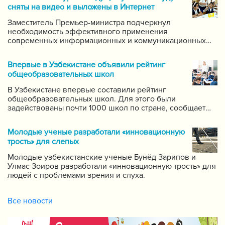
сняты на видео и выложены в Интернет
Заместитель Премьер-министра подчеркнул
необходимость эффективного применения
современных информационных и коммуникационных
технологий в данной области. Он поручил создать
систему для размещения в интернете видео-уроков
Впервые в Узбекистане объявили рейтинг
самых ведущих учителей по каждому предмету.
общеобразовательных школ
В Узбекистане впервые составили рейтинг
общеобразовательных школ. Для этого были
задействованы почти 1000 школ по стране, сообщает
пресс-служба Государственной инспекции по надзору
за качеством образования при Кабинете Министров
Молодые ученые разработали «инновационную
Республики Узбекистан.
трость» для слепых
Молодые узбекистанские ученые Бунёд Зарипов и
Улмас Зоиров разработали «инновационную трость» для
людей с проблемами зрения и слуха.
Все новости