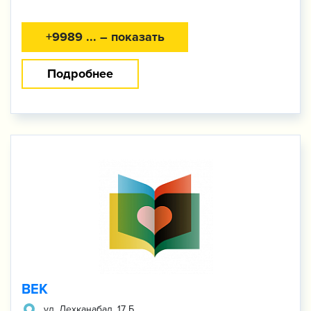
+9989 ... – показать
Подробнее
BEK
ул. Дехканабад, 17 Б.