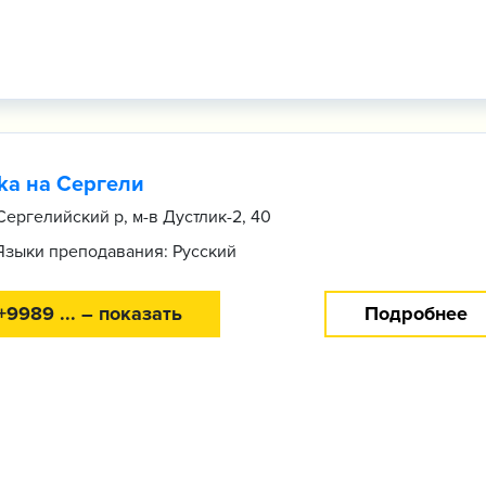
ika на Сергели
Сергелийский р, м-в Дустлик-2, 40
Языки преподавания: Русский
+9989 ... – показать
Подробнее