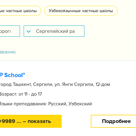
ые частные школы
Узбекоязычные частные школы
званию
P School"
город Ташкент, Сергили, ул. Янги Сергили, 12-дом
Возраст: от 11 - до 17
Языки преподавания: Русский, Узбекский
+9989 ... – показать
Подробнее