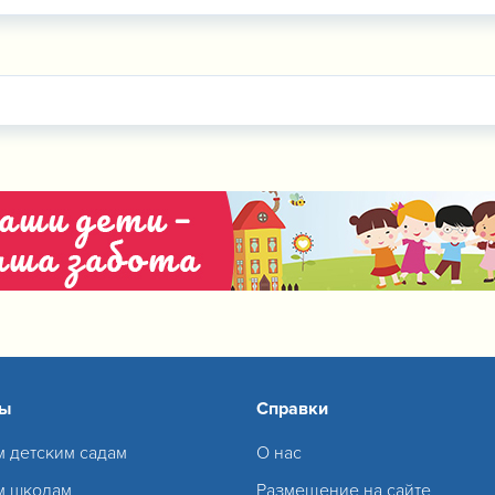
сы
Справки
м детским садам
О нас
м школам
Размещение на сайте