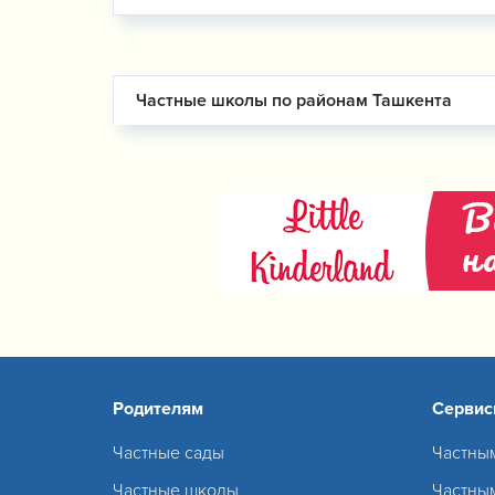
Частные школы по районам Ташкента
Родителям
Серви
Частные сады
Частны
Частные школы
Частны