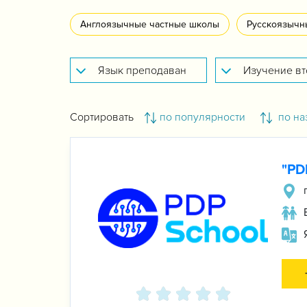
Англоязычные частные школы
Русскоязычн
Сортировать
по популярности
по на
"PD