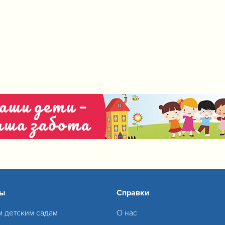
сы
Справки
м детским садам
О нас