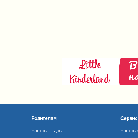
Родителям
Серви
Частные сады
Частны