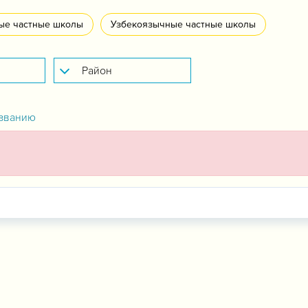
ые частные школы
Узбекоязычные частные школы
званию