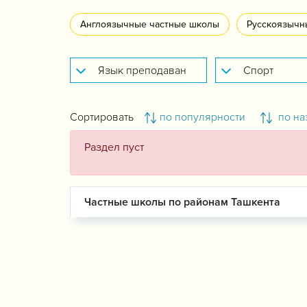
Англоязычные частные школы
Русскоязычн
Сортировать
по популярности
по на
Раздел пуст
Частные школы по районам Ташкента