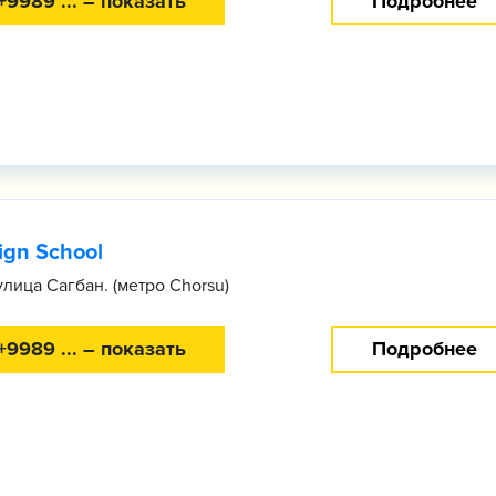
+9989 ... – показать
Подробнее
ign School
улица Сагбан. (метро Chorsu)
+9989 ... – показать
Подробнее