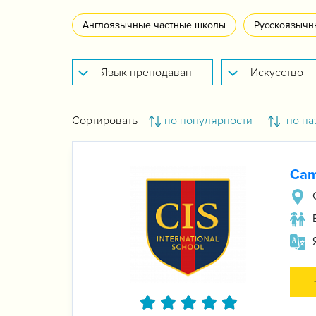
Англоязычные частные школы
Русскоязычн
Сортировать
по популярности
по на
Cam