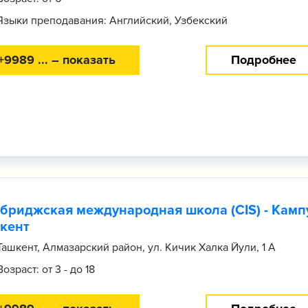
Языки преподавания: Английский, Узбекский
+9989 ... – показать
Подробнее
бриджская международная школа (CIS) - Камп
кент
Ташкент, Алмазарский район, ул. Кичик Халка Йули, 1 А
Возраст: от 3 - до 18