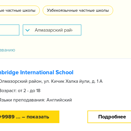
ые частные школы
Узбекоязычные частные школы
званию
bridge International School
Олмазорский район, ул. Кичик Халка йули, д. 1 А
Возраст: от 2 - до 18
Языки преподавания: Английский
+9989 ... – показать
Подробнее