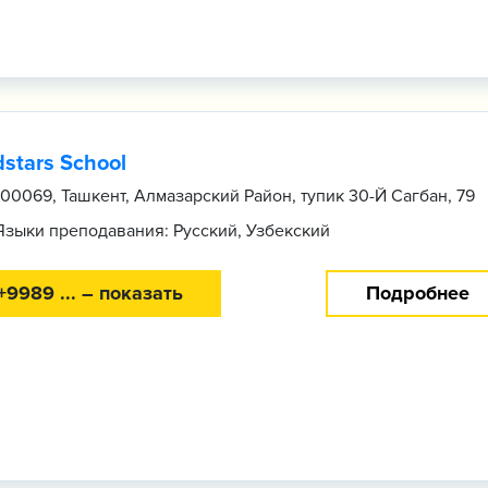
dstars School
100069, Ташкент, Алмазарский Район, тупик 30-Й Сагбан, 79
Языки преподавания: Русский, Узбекский
+9989 ... – показать
Подробнее