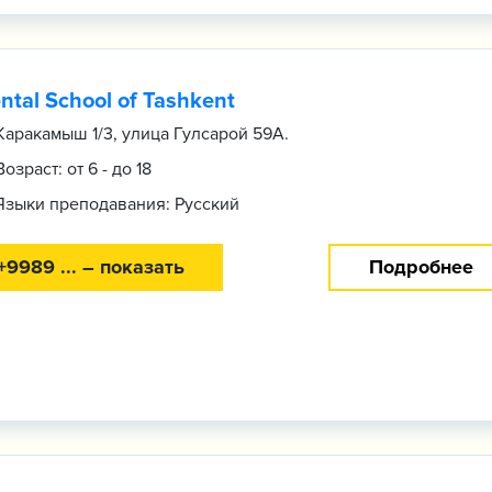
ntal School of Tashkent
Каракамыш 1/3, улица Гулсарой 59А.
Возраст: от 6 - до 18
Языки преподавания: Русский
+9989 ... – показать
Подробнее