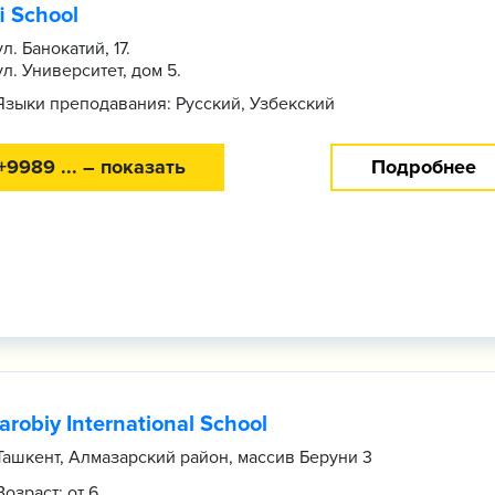
i School
ул. Банокатий, 17.
ул. Университет, дом 5.
Языки преподавания: Русский, Узбекский
+9989 ... – показать
Подробнее
arobiy International School
Ташкент, Алмазарский район, массив Беруни 3
Возраст: от 6