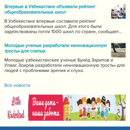
систему для размещения в интернете видео-уроков
Впервые в Узбекистане объявили рейтинг
самых ведущих учителей по каждому предмету.
общеобразовательных школ
В Узбекистане впервые составили рейтинг
общеобразовательных школ. Для этого были
задействованы почти 1000 школ по стране, сообщает
пресс-служба Государственной инспекции по надзору
за качеством образования при Кабинете Министров
Молодые ученые разработали «инновационную
Республики Узбекистан.
трость» для слепых
Молодые узбекистанские ученые Бунёд Зарипов и
Улмас Зоиров разработали «инновационную трость» для
людей с проблемами зрения и слуха.
Все новости