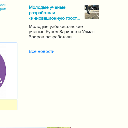
почти 1000 школ по стране,
ован
Молодые ученые
сообщает пресс-служба
ором
разработали
Государственной инспекции по
«инновационную трость»
надзору за качеством
для слепых
образования при Кабинете
Молодые узбекистанские
Министров Республики
ученые Бунёд Зарипов и Улмас
Узбекистан.
Зоиров разработали
«инновационную трость» для
людей с проблемами зрения и
Все новости
слуха.