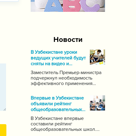
Новости
В Узбекистане уроки
ведущих учителей будут
сняты на видео и
выложены в Интернет
Заместитель Премьер-министра
подчеркнул необходимость
эффективного применения
современных информационных
и коммуникационных технологий
Впервые в Узбекистане
в данной области. Он поручил
объявили рейтинг
создать систему для
общеобразовательных
размещения в интернете видео-
школ
уроков самых ведущих учителей
В Узбекистане впервые
по каждому предмету.
составили рейтинг
общеобразовательных школ.
Для этого были задействованы