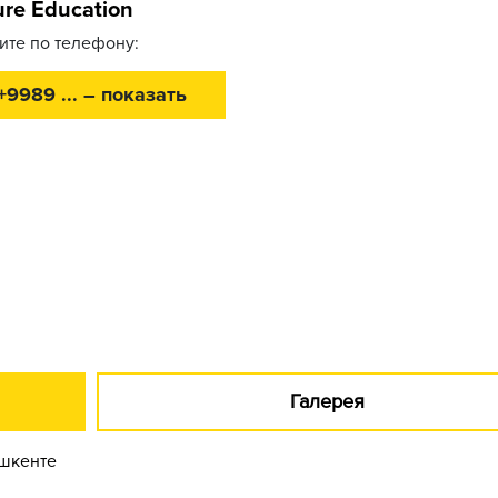
ure Education
ите по телефону:
+9989 ... – показать
Галерея
ашкенте