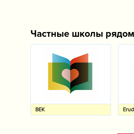
Частные школы рядо
BEK
Erud