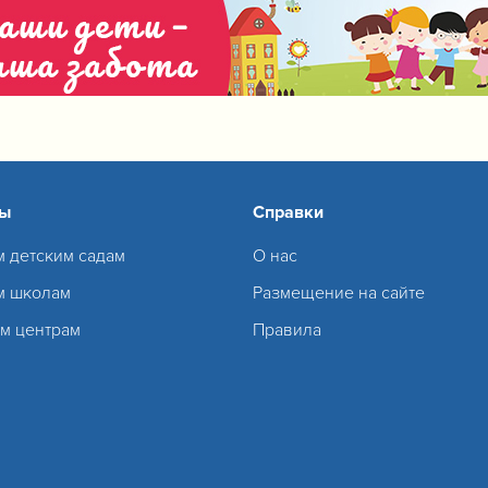
сы
Справки
м детским садам
О нас
м школам
Размещение на сайте
м центрам
Правила