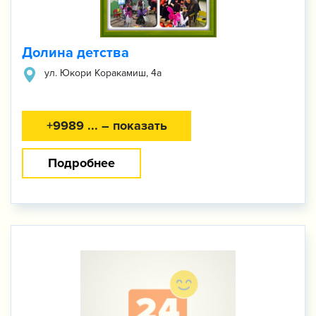
Долина детства
​ул. Юкори Коракамиш, 4а
+9989 ... – показать
Подробнее