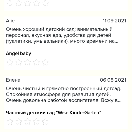
кружков самостоятельно потянет школьную
начальную программу. Питание хорошее,
разное. Мой сын с радостью вприпрыжку ходит
Alie
11.09.2021
в сад. Особая благодарность нашему
воспитателю Мадине Султанбаевне. И очень
Очень хороший детский сад: внимательный
жаль что в этом годы мы выпускники, и
персонал, вкусная еда, удобства для детей
сентября пойдем в школу.
(туалетики, умывальники), много времени на
свежем воздухе. Побольше бы таких детских
садов.
Angel baby
Елена
06.08.2021
Очень чистый и грамотно построенный детсад.
Спокойная атмосфера для развития детей.
Очень довольна работой воспитателя. Вожу в
сад двоих своих внуков.
Частный детский сад "Wise KinderGarten"