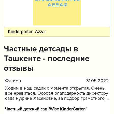
Mega-Child филиал Урикзар
Частные детсады в
Ташкенте - последние
отзывы
Фатима
31.05.2022
Ходим в наш садик с момента открытия. Очень
все нравиться. Особая благодарность директору
сада Руфине Хасановне, за подбор грамотного,
отзывчивого, заботливого персонала. Детям
интересно, дошкольная программа сильная,
Частный детский сад "Wise KinderGarten"
ребенок без дополнительных репетиторов и