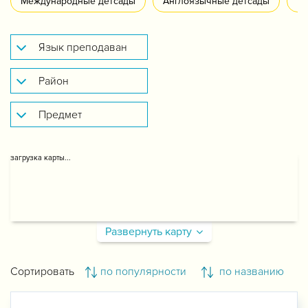
Международные детсады
Англоязычные детсады
Ру
загрузка карты...
Развернуть карту
Сортировать
по популярности
по названию