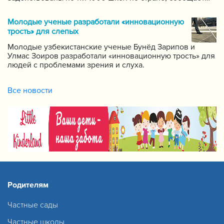
пресс-служба Государственной инспекции по надзору
за качеством образования при Кабинете Министров
Молодые ученые разработали «инновационную
Республики Узбекистан.
трость» для слепых
Молодые узбекистанские ученые Бунёд Зарипов и
Улмас Зоиров разработали «инновационную трость» для
людей с проблемами зрения и слуха.
Все новости
Родителям
Частные сады
Частные школы