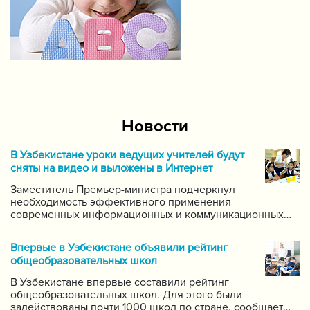
Новости
В Узбекистане уроки ведущих учителей будут
сняты на видео и выложены в Интернет
Заместитель Премьер-министра подчеркнул
необходимость эффективного применения
современных информационных и коммуникационных
технологий в данной области. Он поручил создать
систему для размещения в интернете видео-уроков
Впервые в Узбекистане объявили рейтинг
самых ведущих учителей по каждому предмету.
общеобразовательных школ
В Узбекистане впервые составили рейтинг
общеобразовательных школ. Для этого были
задействованы почти 1000 школ по стране, сообщает