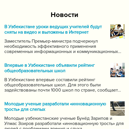
Новости
В Узбекистане уроки ведущих учителей будут
сняты на видео и выложены в Интернет
Заместитель Премьер-министра подчеркнул
необходимость эффективного применения
современных информационных и коммуникационных
технологий в данной области. Он поручил создать
систему для размещения в интернете видео-уроков
Впервые в Узбекистане объявили рейтинг
самых ведущих учителей по каждому предмету.
общеобразовательных школ
В Узбекистане впервые составили рейтинг
общеобразовательных школ. Для этого были
задействованы почти 1000 школ по стране, сообщает
пресс-служба Государственной инспекции по надзору
за качеством образования при Кабинете Министров
Молодые ученые разработали «инновационную
Республики Узбекистан.
трость» для слепых
Молодые узбекистанские ученые Бунёд Зарипов и
Улмас Зоиров разработали «инновационную трость» для
людей с проблемами зрения и слуха.