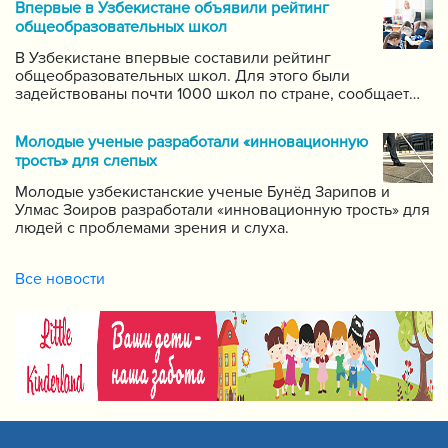
Впервые в Узбекистане объявили рейтинг
самых ведущих учителей по каждому предмету.
общеобразовательных школ
В Узбекистане впервые составили рейтинг
общеобразовательных школ. Для этого были
задействованы почти 1000 школ по стране, сообщает
пресс-служба Государственной инспекции по надзору
за качеством образования при Кабинете Министров
Молодые ученые разработали «инновационную
Республики Узбекистан.
трость» для слепых
Молодые узбекистанские ученые Бунёд Зарипов и
Улмас Зоиров разработали «инновационную трость» для
людей с проблемами зрения и слуха.
Все новости