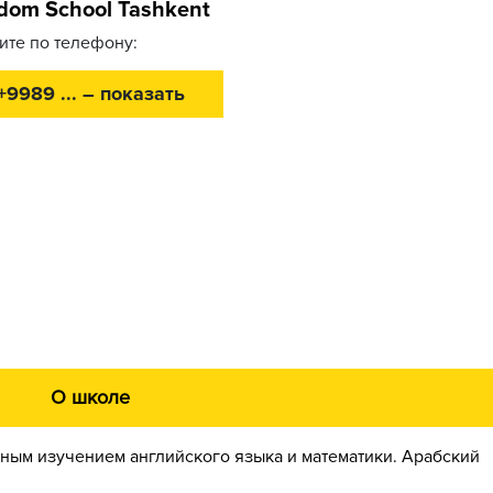
dom School Tashkent
ите по телефону:
+9989 ... – показать
О школе
енным изучением английского языка и математики. Арабский