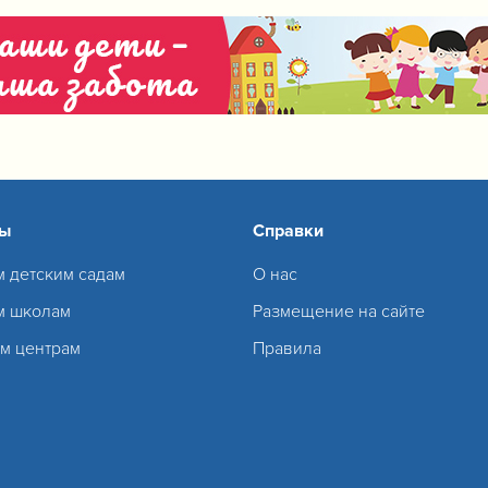
сы
Справки
м детским садам
О нас
м школам
Размещение на сайте
м центрам
Правила