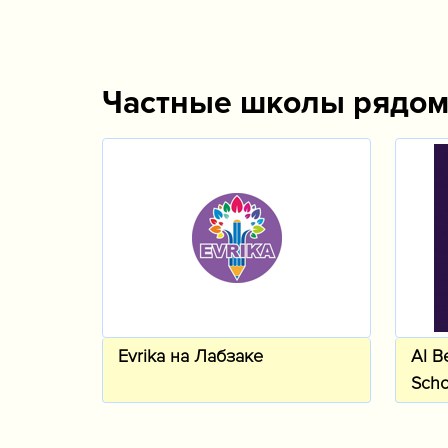
Частные школы рядо
Evrika на Лабзаке
Al B
Scho