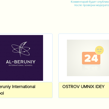
Комментарий будет опублик
после проверки модерат
м
eruniy International
OSTROV UMNIX IDEY
ol