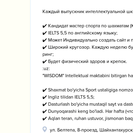
Каждый выпускник интеллектуальной шк
✔️ Кандидат мастер спорта по шахматам (
✔️ IELTS 5,5 по английскому языку;
✔️ Может Индивидуально создать сайт и 
✔️ Широкий кругозор. Каждую неделю буде
ринг;
✔️ Будет физический здоров и крепок.
:uz:
"WISDOM" Intellektual maktabini bitirgan har
✔️ Shaxmat bo'yicha Sport ustaligiga nomz
✔️ Ingliz tilidan IELTS 5,5;
✔️ Dasturlash bo'yicha mustaqil sayt va dastu
✔️ Dunyoqarashi keng bo'ladi. Har hafta (что
✔️ Aqlan teran, ruhan ustuvor, jismonan baq
ул. Белтепа, 8-проезд, Шайхантахурс