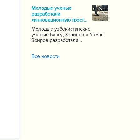
почти 1000 школ по стране,
Молодые ученые
сообщает пресс-служба
разработали
Государственной инспекции по
«инновационную трость»
надзору за качеством
для слепых
образования при Кабинете
Молодые узбекистанские
Министров Республики
ученые Бунёд Зарипов и Улмас
Узбекистан.
Зоиров разработали
«инновационную трость» для
людей с проблемами зрения и
Все новости
слуха.