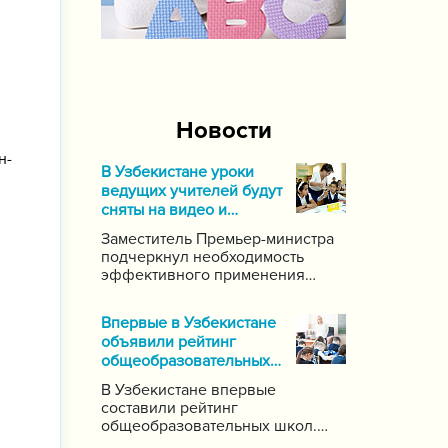
Новости
н-
В Узбекистане уроки
ведущих учителей будут
сняты на видео и
выложены в Интернет
Заместитель Премьер-министра
подчеркнул необходимость
эффективного применения
современных информационных
и коммуникационных технологий
Впервые в Узбекистане
в данной области. Он поручил
объявили рейтинг
создать систему для
общеобразовательных
размещения в интернете видео-
школ
уроков самых ведущих учителей
В Узбекистане впервые
по каждому предмету.
составили рейтинг
общеобразовательных школ.
Для этого были задействованы