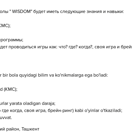
олы " WISDOM" будет иметь следующие знания и навыки:
КМС);
программы;
т проводиться игры как: что? где? когда?, своя игра и брей
 bir bola quyidagi bilim va ko'nikmalarga ega bo'ladi:
od (КМС);
rlar yarata oladigan daraja;
 где когда, своя игра, брейн-ринг) kabi o'yinlar o'tkaziladi;
uvvat.
кий район, Ташкент