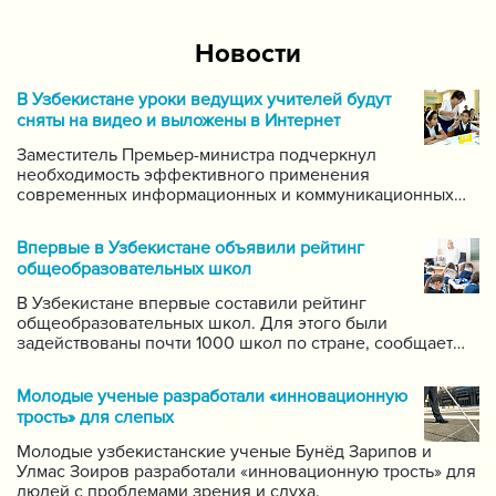
Новости
В Узбекистане уроки ведущих учителей будут
сняты на видео и выложены в Интернет
Заместитель Премьер-министра подчеркнул
необходимость эффективного применения
современных информационных и коммуникационных
технологий в данной области. Он поручил создать
систему для размещения в интернете видео-уроков
Впервые в Узбекистане объявили рейтинг
самых ведущих учителей по каждому предмету.
общеобразовательных школ
В Узбекистане впервые составили рейтинг
общеобразовательных школ. Для этого были
задействованы почти 1000 школ по стране, сообщает
пресс-служба Государственной инспекции по надзору
за качеством образования при Кабинете Министров
Молодые ученые разработали «инновационную
Республики Узбекистан.
трость» для слепых
Молодые узбекистанские ученые Бунёд Зарипов и
Улмас Зоиров разработали «инновационную трость» для
людей с проблемами зрения и слуха.