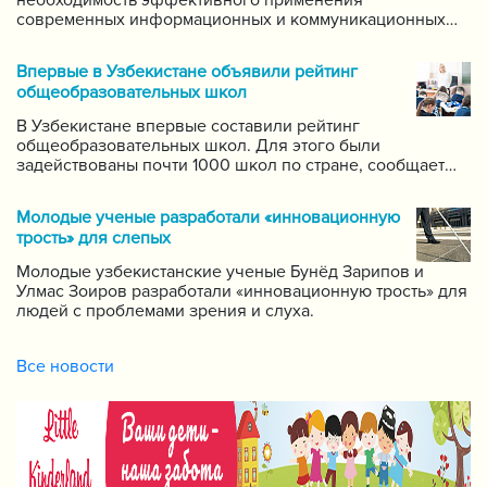
необходимость эффективного применения
современных информационных и коммуникационных
технологий в данной области. Он поручил создать
систему для размещения в интернете видео-уроков
Впервые в Узбекистане объявили рейтинг
самых ведущих учителей по каждому предмету.
общеобразовательных школ
В Узбекистане впервые составили рейтинг
общеобразовательных школ. Для этого были
задействованы почти 1000 школ по стране, сообщает
пресс-служба Государственной инспекции по надзору
за качеством образования при Кабинете Министров
Молодые ученые разработали «инновационную
Республики Узбекистан.
трость» для слепых
Молодые узбекистанские ученые Бунёд Зарипов и
Улмас Зоиров разработали «инновационную трость» для
людей с проблемами зрения и слуха.
Все новости