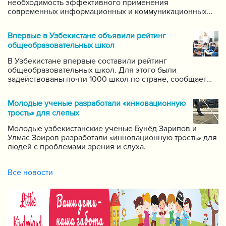
необходимость эффективного применения
современных информационных и коммуникационных
технологий в данной области. Он поручил создать
систему для размещения в интернете видео-уроков
Впервые в Узбекистане объявили рейтинг
самых ведущих учителей по каждому предмету.
общеобразовательных школ
В Узбекистане впервые составили рейтинг
общеобразовательных школ. Для этого были
задействованы почти 1000 школ по стране, сообщает
пресс-служба Государственной инспекции по надзору
за качеством образования при Кабинете Министров
Молодые ученые разработали «инновационную
Республики Узбекистан.
трость» для слепых
Молодые узбекистанские ученые Бунёд Зарипов и
Улмас Зоиров разработали «инновационную трость» для
людей с проблемами зрения и слуха.
Все новости