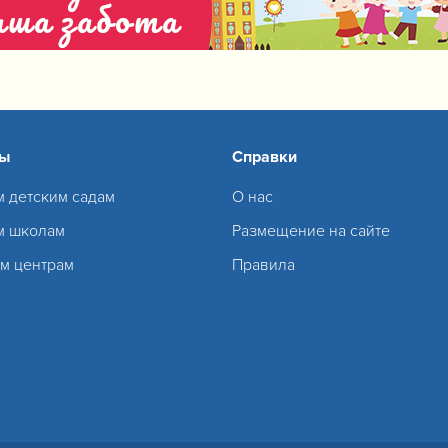
сы
Справки
м детским садам
О нас
м школам
Размещение на сайте
м центрам
Правила