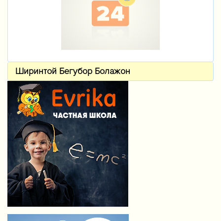
Ширинтой Бегубор Болажон