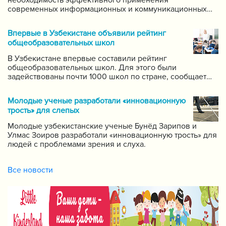
необходимость эффективного применения
современных информационных и коммуникационных
технологий в данной области. Он поручил создать
систему для размещения в интернете видео-уроков
Впервые в Узбекистане объявили рейтинг
самых ведущих учителей по каждому предмету.
общеобразовательных школ
В Узбекистане впервые составили рейтинг
общеобразовательных школ. Для этого были
задействованы почти 1000 школ по стране, сообщает
пресс-служба Государственной инспекции по надзору
за качеством образования при Кабинете Министров
Молодые ученые разработали «инновационную
Республики Узбекистан.
трость» для слепых
Молодые узбекистанские ученые Бунёд Зарипов и
Улмас Зоиров разработали «инновационную трость» для
людей с проблемами зрения и слуха.
Все новости