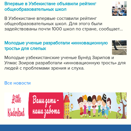
систему для размещения в интернете видео-уроков
Впервые в Узбекистане объявили рейтинг
самых ведущих учителей по каждому предмету.
общеобразовательных школ
В Узбекистане впервые составили рейтинг
общеобразовательных школ. Для этого были
задействованы почти 1000 школ по стране, сообщает
пресс-служба Государственной инспекции по надзору
за качеством образования при Кабинете Министров
Молодые ученые разработали «инновационную
Республики Узбекистан.
трость» для слепых
Молодые узбекистанские ученые Бунёд Зарипов и
Улмас Зоиров разработали «инновационную трость» для
людей с проблемами зрения и слуха.
Все новости