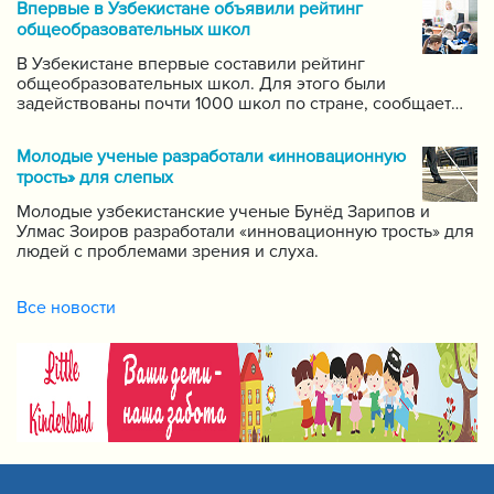
Впервые в Узбекистане объявили рейтинг
самых ведущих учителей по каждому предмету.
общеобразовательных школ
В Узбекистане впервые составили рейтинг
общеобразовательных школ. Для этого были
задействованы почти 1000 школ по стране, сообщает
пресс-служба Государственной инспекции по надзору
за качеством образования при Кабинете Министров
Молодые ученые разработали «инновационную
Республики Узбекистан.
трость» для слепых
Молодые узбекистанские ученые Бунёд Зарипов и
Улмас Зоиров разработали «инновационную трость» для
людей с проблемами зрения и слуха.
Все новости