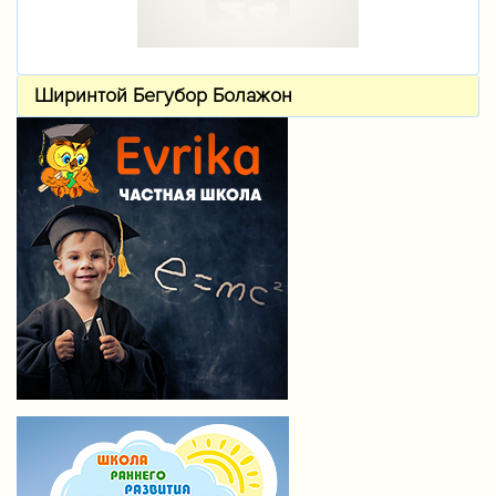
Ширинтой Бегубор Болажон