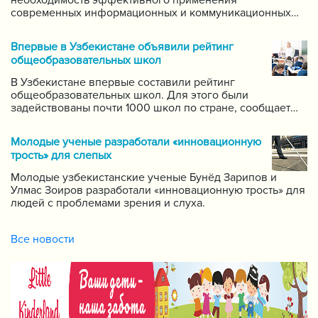
необходимость эффективного применения
современных информационных и коммуникационных
технологий в данной области. Он поручил создать
систему для размещения в интернете видео-уроков
Впервые в Узбекистане объявили рейтинг
самых ведущих учителей по каждому предмету.
общеобразовательных школ
В Узбекистане впервые составили рейтинг
общеобразовательных школ. Для этого были
задействованы почти 1000 школ по стране, сообщает
пресс-служба Государственной инспекции по надзору
за качеством образования при Кабинете Министров
Молодые ученые разработали «инновационную
Республики Узбекистан.
трость» для слепых
Молодые узбекистанские ученые Бунёд Зарипов и
Улмас Зоиров разработали «инновационную трость» для
людей с проблемами зрения и слуха.
Все новости