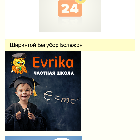
Ширинтой Бегубор Болажон