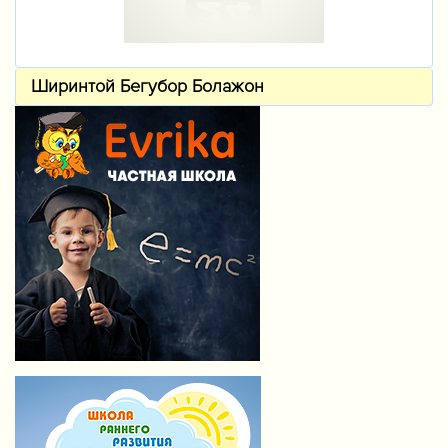
Ширинтой Бегубор Болажон