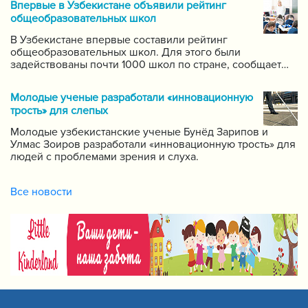
Впервые в Узбекистане объявили рейтинг
самых ведущих учителей по каждому предмету.
общеобразовательных школ
В Узбекистане впервые составили рейтинг
общеобразовательных школ. Для этого были
задействованы почти 1000 школ по стране, сообщает
пресс-служба Государственной инспекции по надзору
за качеством образования при Кабинете Министров
Молодые ученые разработали «инновационную
Республики Узбекистан.
трость» для слепых
Молодые узбекистанские ученые Бунёд Зарипов и
Улмас Зоиров разработали «инновационную трость» для
людей с проблемами зрения и слуха.
Все новости