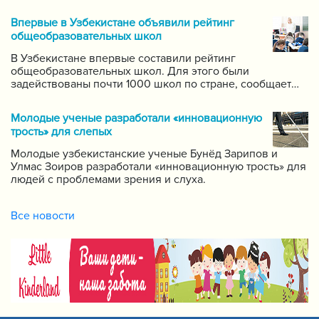
технологий в данной области. Он поручил создать
систему для размещения в интернете видео-уроков
Впервые в Узбекистане объявили рейтинг
самых ведущих учителей по каждому предмету.
общеобразовательных школ
В Узбекистане впервые составили рейтинг
общеобразовательных школ. Для этого были
задействованы почти 1000 школ по стране, сообщает
пресс-служба Государственной инспекции по надзору
за качеством образования при Кабинете Министров
Молодые ученые разработали «инновационную
Республики Узбекистан.
трость» для слепых
Молодые узбекистанские ученые Бунёд Зарипов и
Улмас Зоиров разработали «инновационную трость» для
людей с проблемами зрения и слуха.
Все новости