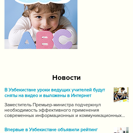
Новости
В Узбекистане уроки ведущих учителей будут
сняты на видео и выложены в Интернет
Заместитель Премьер-министра подчеркнул
необходимость эффективного применения
современных информационных и коммуникационных
технологий в данной области. Он поручил создать
систему для размещения в интернете видео-уроков
Впервые в Узбекистане объявили рейтинг
самых ведущих учителей по каждому предмету.