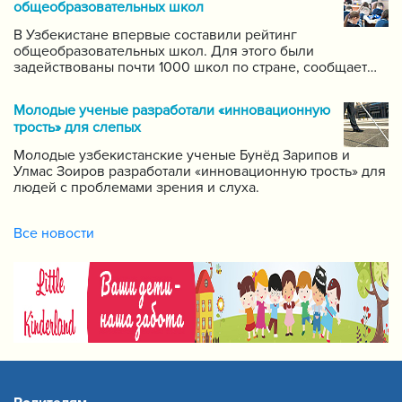
общеобразовательных школ
В Узбекистане впервые составили рейтинг
общеобразовательных школ. Для этого были
задействованы почти 1000 школ по стране, сообщает
пресс-служба Государственной инспекции по надзору
за качеством образования при Кабинете Министров
Молодые ученые разработали «инновационную
Республики Узбекистан.
трость» для слепых
Молодые узбекистанские ученые Бунёд Зарипов и
Улмас Зоиров разработали «инновационную трость» для
людей с проблемами зрения и слуха.
Все новости