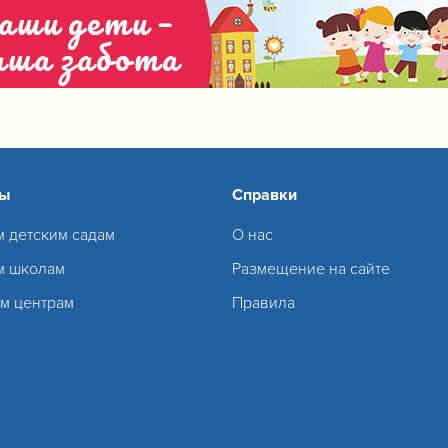
сы
Справки
м детским садам
О нас
м школам
Размещение на сайте
м центрам
Правила