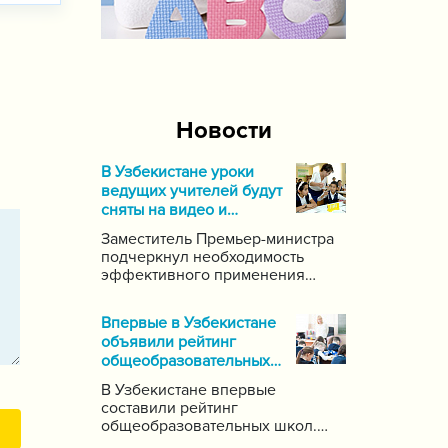
Новости
В Узбекистане уроки
ведущих учителей будут
сняты на видео и
выложены в Интернет
Заместитель Премьер-министра
подчеркнул необходимость
эффективного применения
современных информационных
и коммуникационных технологий
Впервые в Узбекистане
в данной области. Он поручил
объявили рейтинг
создать систему для
общеобразовательных
размещения в интернете видео-
школ
уроков самых ведущих учителей
В Узбекистане впервые
по каждому предмету.
составили рейтинг
общеобразовательных школ.
Для этого были задействованы