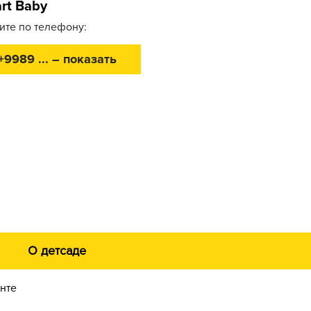
rt Baby
ите по телефону:
+9989 ... – показать
О детсаде
енте