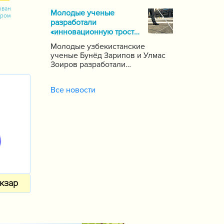
почти 1000 школ по стране,
ован
Молодые ученые
сообщает пресс-служба
ором
разработали
Государственной инспекции по
«инновационную трость»
надзору за качеством
для слепых
образования при Кабинете
Молодые узбекистанские
Министров Республики
ученые Бунёд Зарипов и Улмас
Узбекистан.
Зоиров разработали
«инновационную трость» для
людей с проблемами зрения и
Все новости
слуха.
кзар