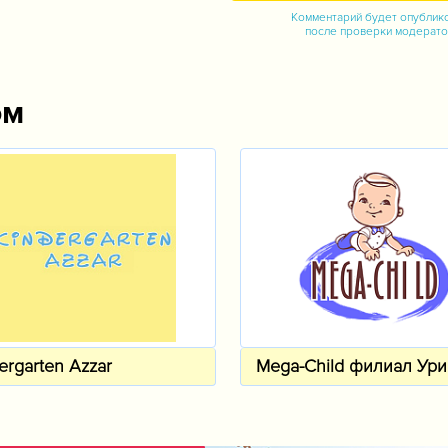
Комментарий будет опублик
после проверки модерат
ом
ergarten Azzar
Mega-Child филиал Ури