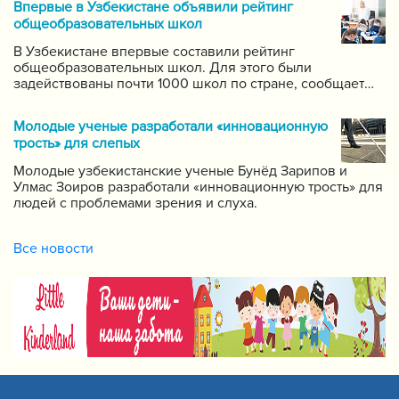
Впервые в Узбекистане объявили рейтинг
самых ведущих учителей по каждому предмету.
общеобразовательных школ
В Узбекистане впервые составили рейтинг
общеобразовательных школ. Для этого были
задействованы почти 1000 школ по стране, сообщает
пресс-служба Государственной инспекции по надзору
за качеством образования при Кабинете Министров
Молодые ученые разработали «инновационную
Республики Узбекистан.
трость» для слепых
Молодые узбекистанские ученые Бунёд Зарипов и
Улмас Зоиров разработали «инновационную трость» для
людей с проблемами зрения и слуха.
Все новости