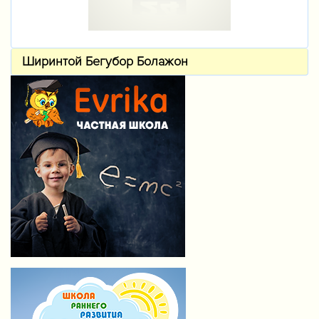
Ширинтой Бегубор Болажон