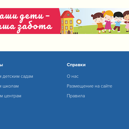
сы
Справки
м детским садам
О нас
м школам
Размещение на сайте
м центрам
Правила