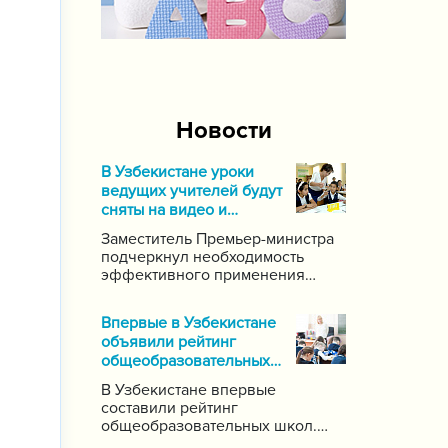
Новости
В Узбекистане уроки
ведущих учителей будут
сняты на видео и
выложены в Интернет
Заместитель Премьер-министра
подчеркнул необходимость
эффективного применения
современных информационных
и коммуникационных технологий
Впервые в Узбекистане
в данной области. Он поручил
объявили рейтинг
создать систему для
общеобразовательных
размещения в интернете видео-
школ
уроков самых ведущих учителей
В Узбекистане впервые
по каждому предмету.
составили рейтинг
общеобразовательных школ.
Для этого были задействованы