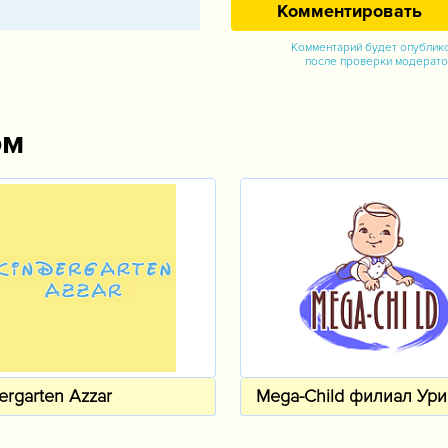
Комментарий будет опублик
после проверки модерат
ом
ergarten Azzar
Mega-Child филиал Ури