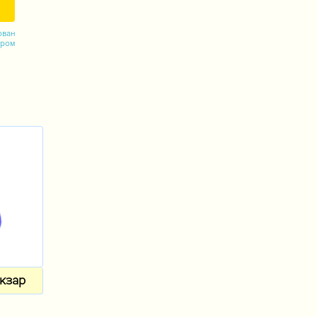
ован
ором
кзар