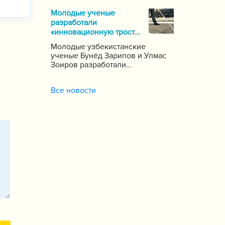
почти 1000 школ по стране,
Молодые ученые
сообщает пресс-служба
разработали
Государственной инспекции по
«инновационную трость»
надзору за качеством
для слепых
образования при Кабинете
Молодые узбекистанские
Министров Республики
ученые Бунёд Зарипов и Улмас
Узбекистан.
Зоиров разработали
«инновационную трость» для
людей с проблемами зрения и
Все новости
слуха.