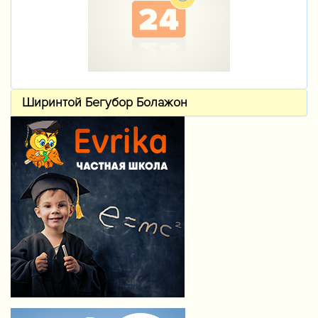
Ширинтой Бегубор Болажон