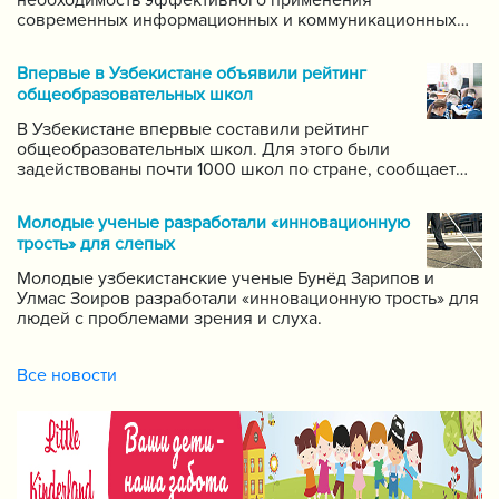
необходимость эффективного применения
современных информационных и коммуникационных
технологий в данной области. Он поручил создать
систему для размещения в интернете видео-уроков
Впервые в Узбекистане объявили рейтинг
самых ведущих учителей по каждому предмету.
общеобразовательных школ
В Узбекистане впервые составили рейтинг
общеобразовательных школ. Для этого были
задействованы почти 1000 школ по стране, сообщает
пресс-служба Государственной инспекции по надзору
за качеством образования при Кабинете Министров
Молодые ученые разработали «инновационную
Республики Узбекистан.
трость» для слепых
Молодые узбекистанские ученые Бунёд Зарипов и
Улмас Зоиров разработали «инновационную трость» для
людей с проблемами зрения и слуха.
Все новости