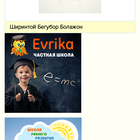
Ширинтой Бегубор Болажон