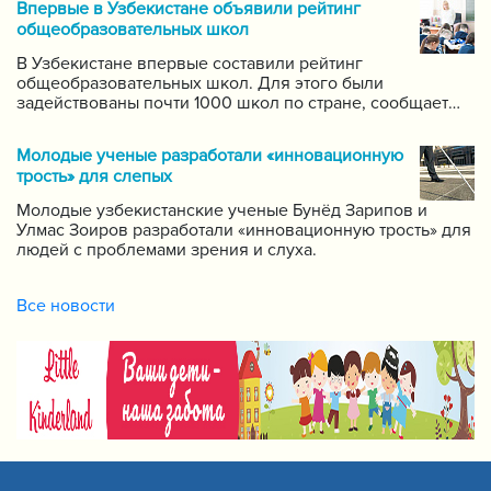
Впервые в Узбекистане объявили рейтинг
самых ведущих учителей по каждому предмету.
общеобразовательных школ
В Узбекистане впервые составили рейтинг
общеобразовательных школ. Для этого были
задействованы почти 1000 школ по стране, сообщает
пресс-служба Государственной инспекции по надзору
за качеством образования при Кабинете Министров
Молодые ученые разработали «инновационную
Республики Узбекистан.
трость» для слепых
Молодые узбекистанские ученые Бунёд Зарипов и
Улмас Зоиров разработали «инновационную трость» для
людей с проблемами зрения и слуха.
Все новости