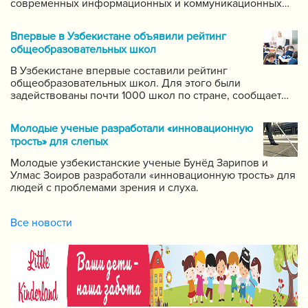
современных информационных и коммуникационных
технологий в данной области. Он поручил создать
систему для размещения в интернете видео-уроков
Впервые в Узбекистане объявили рейтинг
самых ведущих учителей по каждому предмету.
общеобразовательных школ
В Узбекистане впервые составили рейтинг
общеобразовательных школ. Для этого были
задействованы почти 1000 школ по стране, сообщает
пресс-служба Государственной инспекции по надзору
за качеством образования при Кабинете Министров
Молодые ученые разработали «инновационную
Республики Узбекистан.
трость» для слепых
Молодые узбекистанские ученые Бунёд Зарипов и
Улмас Зоиров разработали «инновационную трость» для
людей с проблемами зрения и слуха.
Все новости