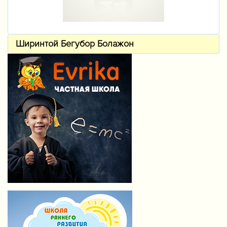
Ширинтой Бегубор Болажон