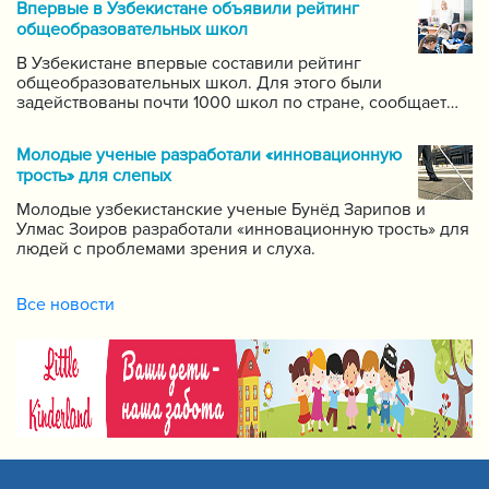
Впервые в Узбекистане объявили рейтинг
самых ведущих учителей по каждому предмету.
общеобразовательных школ
В Узбекистане впервые составили рейтинг
общеобразовательных школ. Для этого были
задействованы почти 1000 школ по стране, сообщает
пресс-служба Государственной инспекции по надзору
за качеством образования при Кабинете Министров
Молодые ученые разработали «инновационную
Республики Узбекистан.
трость» для слепых
Молодые узбекистанские ученые Бунёд Зарипов и
Улмас Зоиров разработали «инновационную трость» для
людей с проблемами зрения и слуха.
Все новости