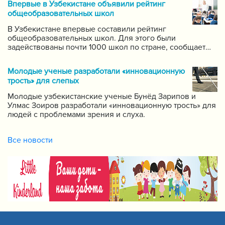
Впервые в Узбекистане объявили рейтинг
самых ведущих учителей по каждому предмету.
общеобразовательных школ
В Узбекистане впервые составили рейтинг
общеобразовательных школ. Для этого были
задействованы почти 1000 школ по стране, сообщает
пресс-служба Государственной инспекции по надзору
за качеством образования при Кабинете Министров
Молодые ученые разработали «инновационную
Республики Узбекистан.
трость» для слепых
Молодые узбекистанские ученые Бунёд Зарипов и
Улмас Зоиров разработали «инновационную трость» для
людей с проблемами зрения и слуха.
Все новости