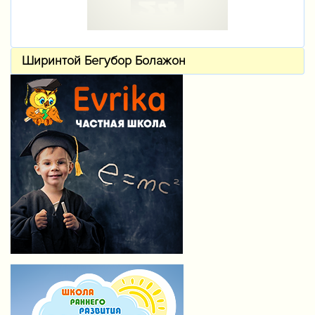
Ширинтой Бегубор Болажон