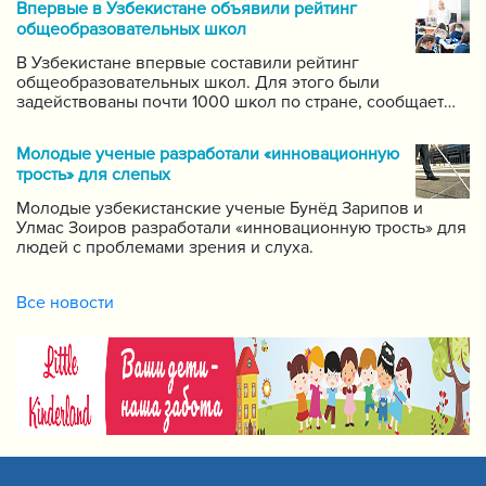
Впервые в Узбекистане объявили рейтинг
самых ведущих учителей по каждому предмету.
общеобразовательных школ
В Узбекистане впервые составили рейтинг
общеобразовательных школ. Для этого были
задействованы почти 1000 школ по стране, сообщает
пресс-служба Государственной инспекции по надзору
за качеством образования при Кабинете Министров
Молодые ученые разработали «инновационную
Республики Узбекистан.
трость» для слепых
Молодые узбекистанские ученые Бунёд Зарипов и
Улмас Зоиров разработали «инновационную трость» для
людей с проблемами зрения и слуха.
Все новости