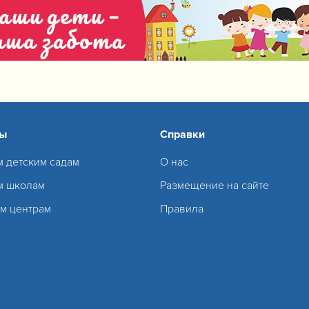
сы
Справки
м детским садам
О нас
м школам
Размещение на сайте
м центрам
Правила