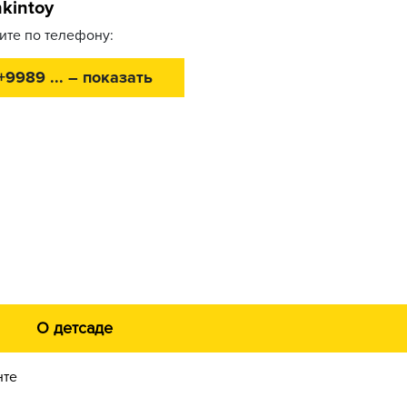
hkintoy
ите по телефону:
+9989 ... – показать
О детсаде
нте