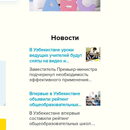
Новости
В Узбекистане уроки
ведущих учителей будут
сняты на видео и
выложены в Интернет
Заместитель Премьер-министра
подчеркнул необходимость
эффективного применения
современных информационных
и коммуникационных технологий
Впервые в Узбекистане
в данной области. Он поручил
объявили рейтинг
создать систему для
общеобразовательных
размещения в интернете видео-
школ
уроков самых ведущих учителей
В Узбекистане впервые
по каждому предмету.
составили рейтинг
общеобразовательных школ.
Для этого были задействованы