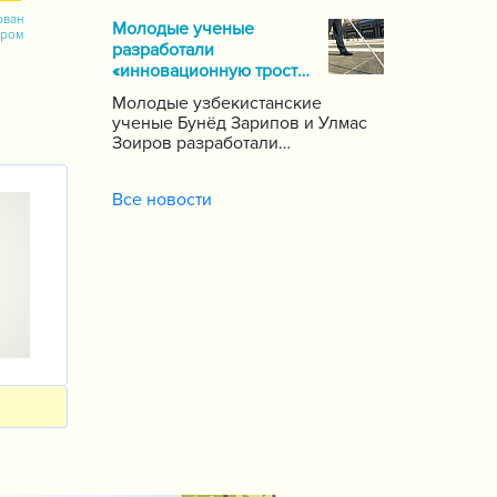
почти 1000 школ по стране,
ован
Молодые ученые
сообщает пресс-служба
ором
разработали
Государственной инспекции по
«инновационную трость»
надзору за качеством
для слепых
образования при Кабинете
Молодые узбекистанские
Министров Республики
ученые Бунёд Зарипов и Улмас
Узбекистан.
Зоиров разработали
«инновационную трость» для
людей с проблемами зрения и
Все новости
слуха.