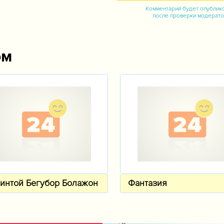
Комментарий будет опублик
после проверки модерат
ом
интой Бегубор Болажон
Фантазия