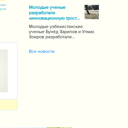
почти 1000 школ по стране,
ован
Молодые ученые
сообщает пресс-служба
ором
разработали
Государственной инспекции по
«инновационную трость»
надзору за качеством
для слепых
образования при Кабинете
Молодые узбекистанские
Министров Республики
ученые Бунёд Зарипов и Улмас
Узбекистан.
Зоиров разработали
«инновационную трость» для
людей с проблемами зрения и
Все новости
слуха.