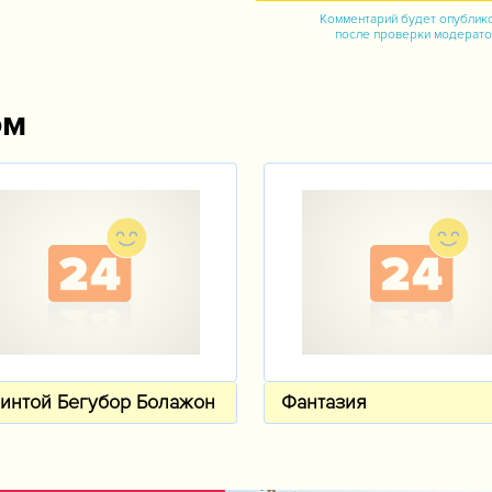
Комментарий будет опублик
после проверки модерат
ом
интой Бегубор Болажон
Фантазия