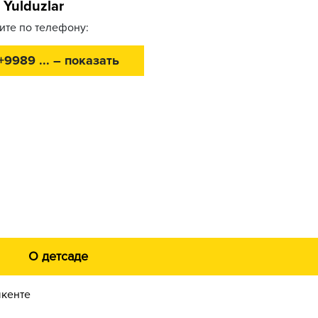
i Yulduzlar
ите по телефону:
+9989 ... – показать
О детсаде
шкенте