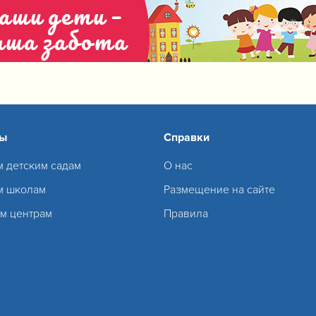
сы
Справки
м детским садам
О нас
м школам
Размещение на сайте
м центрам
Правила