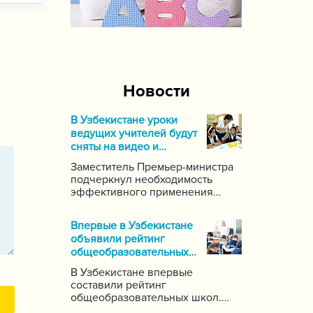
Новости
В Узбекистане уроки
ведущих учителей будут
сняты на видео и
выложены в Интернет
Заместитель Премьер-министра
подчеркнул необходимость
эффективного применения
современных информационных
и коммуникационных технологий
Впервые в Узбекистане
в данной области. Он поручил
объявили рейтинг
создать систему для
общеобразовательных
размещения в интернете видео-
школ
уроков самых ведущих учителей
В Узбекистане впервые
по каждому предмету.
составили рейтинг
общеобразовательных школ.
Для этого были задействованы