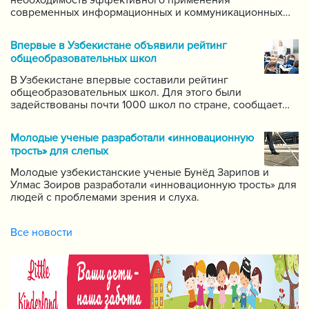
необходимость эффективного применения
современных информационных и коммуникационных
технологий в данной области. Он поручил создать
систему для размещения в интернете видео-уроков
Впервые в Узбекистане объявили рейтинг
самых ведущих учителей по каждому предмету.
общеобразовательных школ
В Узбекистане впервые составили рейтинг
общеобразовательных школ. Для этого были
задействованы почти 1000 школ по стране, сообщает
пресс-служба Государственной инспекции по надзору
за качеством образования при Кабинете Министров
Молодые ученые разработали «инновационную
Республики Узбекистан.
трость» для слепых
Молодые узбекистанские ученые Бунёд Зарипов и
Улмас Зоиров разработали «инновационную трость» для
людей с проблемами зрения и слуха.
Все новости