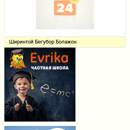
Ширинтой Бегубор Болажон