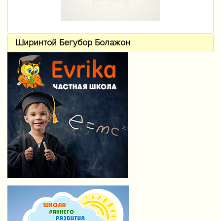
Ширинтой Бегубор Болажон