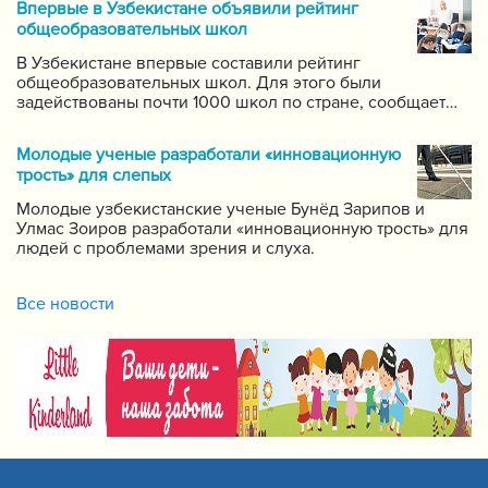
Впервые в Узбекистане объявили рейтинг
самых ведущих учителей по каждому предмету.
общеобразовательных школ
В Узбекистане впервые составили рейтинг
общеобразовательных школ. Для этого были
задействованы почти 1000 школ по стране, сообщает
пресс-служба Государственной инспекции по надзору
за качеством образования при Кабинете Министров
Молодые ученые разработали «инновационную
Республики Узбекистан.
трость» для слепых
Молодые узбекистанские ученые Бунёд Зарипов и
Улмас Зоиров разработали «инновационную трость» для
людей с проблемами зрения и слуха.
Все новости