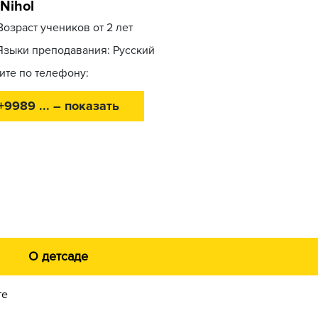
-Nihol
Возраст учеников от 2 лет
Языки преподавания: Русский
ите по телефону:
+9989 ... – показать
О детсаде
те