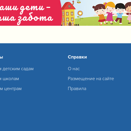
сы
Справки
м детским садам
О нас
м школам
Размещение на сайте
м центрам
Правила