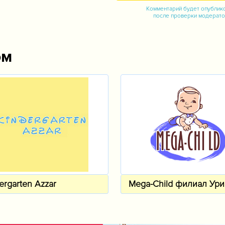
Комментарий будет опублик
после проверки модерат
ом
ergarten Azzar
Mega-Child филиал Ури