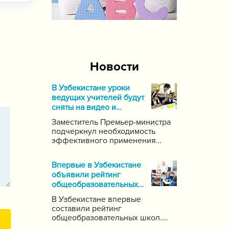
Новости
В Узбекистане уроки
ведущих учителей будут
сняты на видео и
выложены в Интернет
Заместитель Премьер-министра
подчеркнул необходимость
эффективного применения
современных информационных
и коммуникационных технологий
Впервые в Узбекистане
в данной области. Он поручил
объявили рейтинг
создать систему для
общеобразовательных
размещения в интернете видео-
школ
уроков самых ведущих учителей
В Узбекистане впервые
по каждому предмету.
составили рейтинг
общеобразовательных школ.
Для этого были задействованы