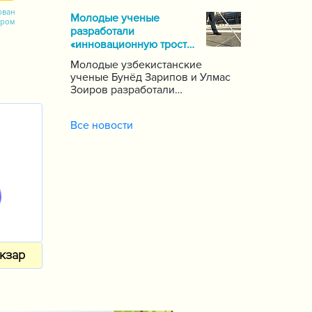
почти 1000 школ по стране,
ован
Молодые ученые
сообщает пресс-служба
ором
разработали
Государственной инспекции по
«инновационную трость»
надзору за качеством
для слепых
образования при Кабинете
Молодые узбекистанские
Министров Республики
ученые Бунёд Зарипов и Улмас
Узбекистан.
Зоиров разработали
«инновационную трость» для
людей с проблемами зрения и
Все новости
слуха.
кзар